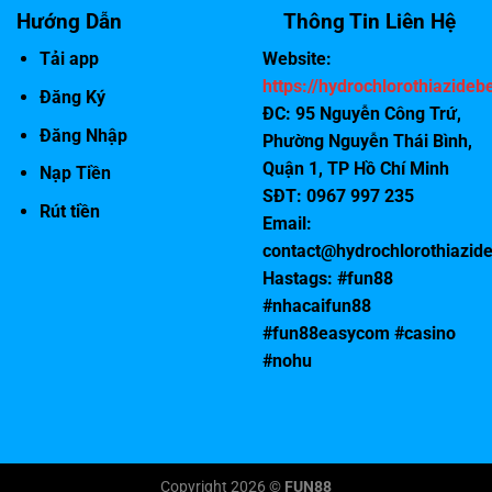
Hướng Dẫn
Thông Tin Liên Hệ
Tải app
Website:
https://hydrochlorothiazide
Đăng Ký
ĐC: 95 Nguyễn Công Trứ,
Đăng Nhập
Phường Nguyễn Thái Bình,
Quận 1, TP Hồ Chí Minh
Nạp Tiền
SĐT: 0967 997 235
Rút tiền
Email:
contact@hydrochlorothiazid
Hastags: #fun88
#nhacaifun88
#fun88easycom #casino
#nohu
Copyright 2026 ©
FUN88