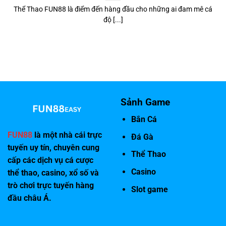
Thể Thao FUN88 là điểm đến hàng đầu cho những ai đam mê cá
độ [...]
Sảnh Game
Bắn Cá
FUN88
là một nhà cái trực
Đá Gà
tuyến uy tín, chuyên cung
Thể Thao
cấp các dịch vụ cá cược
Casino
thể thao, casino, xổ số và
trò chơi trực tuyến hàng
Slot game
đầu châu Á.