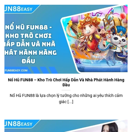
Nổ Hũ FUN88 – Kho Trò Chơi Hấp Dẫn Và Nhà Phát Hành Hàng
Đầu
Nổ Hũ FUN88 là lựa chọn lý tưởng cho những ai yêu thích cảm
giác [...]