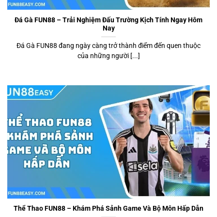
Đá Gà FUN88 – Trải Nghiệm Đấu Trường Kịch Tính Ngay Hôm
Nay
Đá Gà FUN88 đang ngày càng trở thành điểm đến quen thuộc
của những người [...]
Thể Thao FUN88 – Khám Phá Sảnh Game Và Bộ Môn Hấp Dẫn